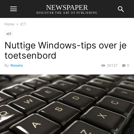
NEWSPAPER
DISCOVER THE ART OF PUBLISHING
Home
ICT
ICT
Nuttige Windows-tips over je
toetsenbord
By
Renate
30127
0