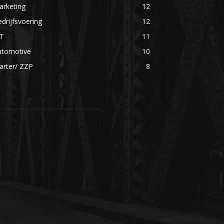
arketing
12
drijfsvoering
12
CT
11
utomotive
10
arter/ ZZP
8