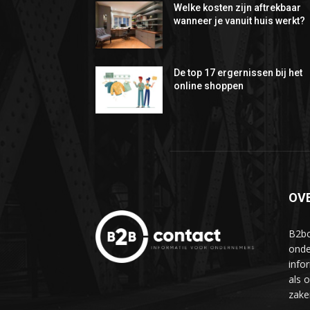
Welke kosten zijn aftrekbaar
wanneer je vanuit huis werkt?
De top 17 ergernissen bij het
online shoppen
OV
B2bc
onde
info
als 
zake