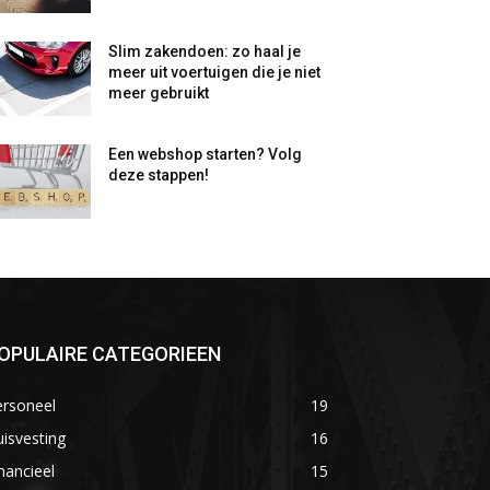
Slim zakendoen: zo haal je
meer uit voertuigen die je niet
meer gebruikt
Een webshop starten? Volg
deze stappen!
OPULAIRE CATEGORIEEN
ersoneel
19
isvesting
16
nancieel
15