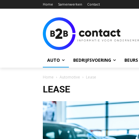
Home
Samenwerken
Contact
AUTO
BEDRIJFSVOERING
BEURS
Home
Automotive
Lease
LEASE