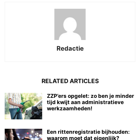
Redactie
RELATED ARTICLES
ZZP’ers opgelet: zo ben je minder
tijd kwijt aan administratieve
werkzaamheden!
Een rittenregistratie bijhouden:
waarom moet dat eigenlijk?