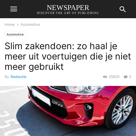
NEWSPAPER
DISCOVER THE ART OF PUBLISHING
Home
Automotive
Automotive
Slim zakendoen: zo haal je
meer uit voertuigen die je niet
meer gebruikt
By
Redactie
25829
0