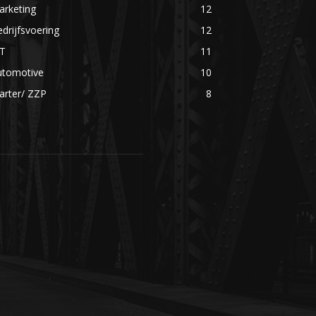
arketing
12
drijfsvoering
12
CT
11
utomotive
10
arter/ ZZP
8