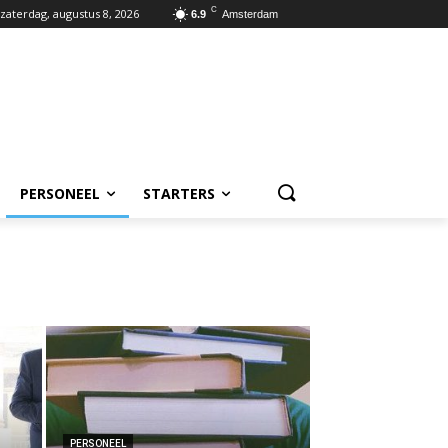
C
zaterdag, augustus 8, 2026
6.9
Amsterdam
PERSONEEL
STARTERS
PERSONEEL