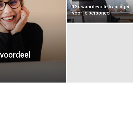
12x waardevolle trainingen
voor je personeel!
evoordeel