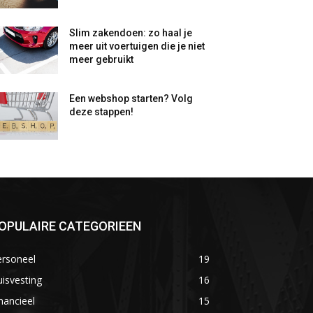
Slim zakendoen: zo haal je
meer uit voertuigen die je niet
meer gebruikt
Een webshop starten? Volg
deze stappen!
OPULAIRE CATEGORIEEN
ersoneel
19
isvesting
16
nancieel
15