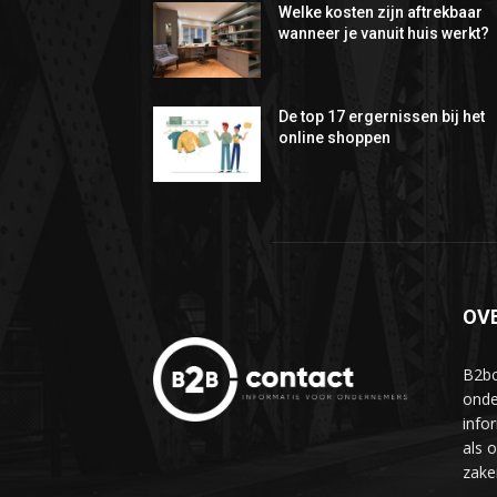
Welke kosten zijn aftrekbaar
wanneer je vanuit huis werkt?
De top 17 ergernissen bij het
online shoppen
OV
B2bc
onde
info
als 
zake