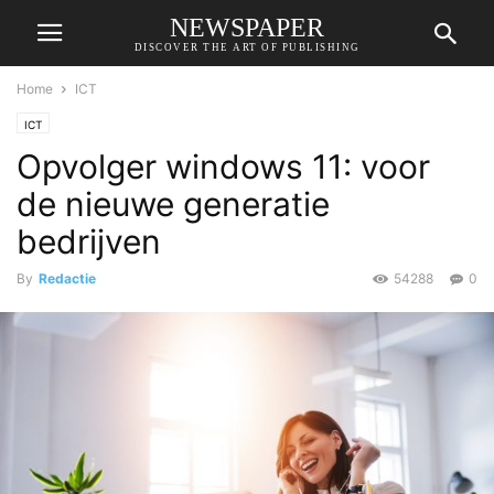
NEWSPAPER
DISCOVER THE ART OF PUBLISHING
Home
ICT
ICT
Opvolger windows 11: voor
de nieuwe generatie
bedrijven
By
Redactie
54288
0