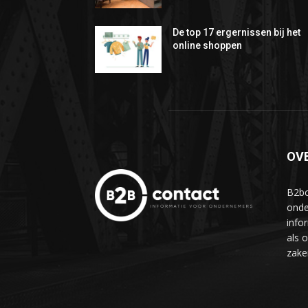
De top 17 ergernissen bij het
online shoppen
OV
B2bc
onde
info
als 
zake