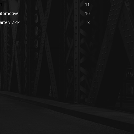
CT
11
utomotive
10
arter/ ZZP
8