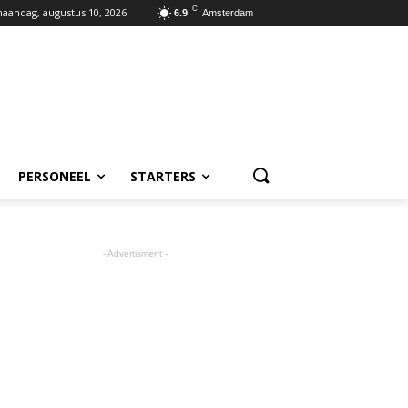
C
aandag, augustus 10, 2026
6.9
Amsterdam
PERSONEEL
STARTERS
- Advertisment -