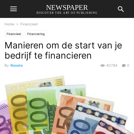
NEWSPAPER
DISCOVER THE ART OF PUBLISHING
Home
Financieel
Financieel
Financiering
Manieren om de start van je
bedrijf te financieren
By
Renate
40784
0