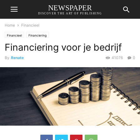
NEWSPAPER
DISCOVER THE ART OF PUBLISHING
Home
Financieel
Financieel
Financiering
Financiering voor je bedrijf
By
Renate
41076
0