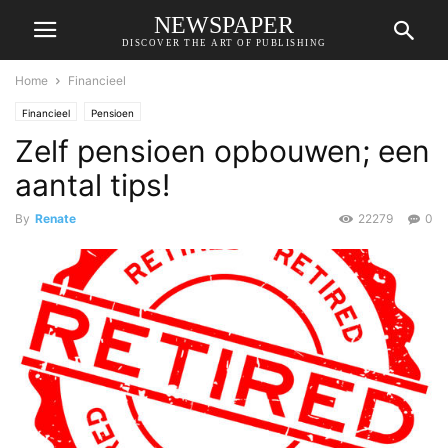
NEWSPAPER
DISCOVER THE ART OF PUBLISHING
Home
Financieel
Financieel
Pensioen
Zelf pensioen opbouwen; een
aantal tips!
By
Renate
22279
0