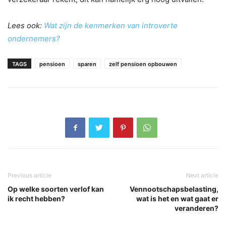
Lees ook:
Wat zijn de kenmerken van introverte
ondernemers?
TAGS
pensioen
sparen
zelf pensioen opbouwen
Previous article
Next article
Op welke soorten verlof kan
Vennootschapsbelasting,
ik recht hebben?
wat is het en wat gaat er
veranderen?