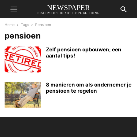
NEWSPAPER
DISCOVER THE ART OF PUBLISHING
Home
Tags
Pensioen
pensioen
Zelf pensioen opbouwen; een
aantal tips!
8 manieren om als ondernemer je
pensioen te regelen