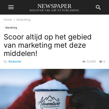
NEWSPAPER
DISCOVER THE ART OF PUBLISHING
Home
Marketing
Marketing
Scoor altijd op het gebied
van marketing met deze
middelen!
By
Redactie
52499
0