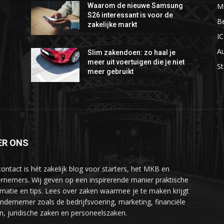
M
Waarom de nieuwe Samsung
S26 interessant is voor de
Be
zakelijke markt
I
A
Slim zakendoen: zo haal je
meer uit voertuigen die je niet
St
meer gebruikt
ER ONS
ontact is hét zakelijk blog voor starters, het MKB en
rnemers. Wij geven op een inspirerende manier praktische
rmatie en tips. Lees over zaken waarmee je te maken krijgt
ondernemer zoals de bedrijfsvoering, marketing, financiële
n, juridische zaken en personeelszaken.