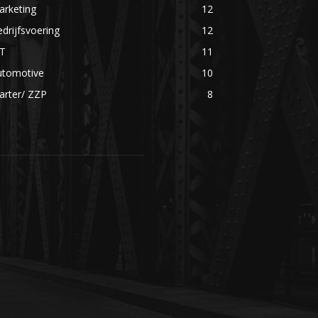
arketing
12
drijfsvoering
12
CT
11
utomotive
10
arter/ ZZP
8