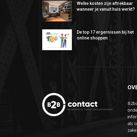
Welke kosten zijn aftrekbaar
wanneer je vanuit huis werkt?
De top 17 ergernissen bij het
online shoppen
OV
B2bc
onde
info
als 
zake