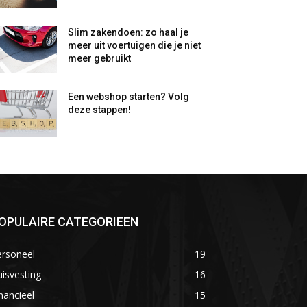
Slim zakendoen: zo haal je
meer uit voertuigen die je niet
meer gebruikt
Een webshop starten? Volg
deze stappen!
OPULAIRE CATEGORIEEN
ersoneel
19
isvesting
16
nancieel
15