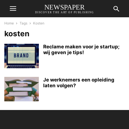
NEWSPAPER
DISCOVER THE ART OF PUBLISHING
Home
Tags
Kosten
kosten
Reclame maken voor je startup;
wij geven je tips!
Je werknemers een opleiding
laten volgen?