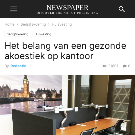
NEWSPAPER
DISCOVER THE ART OF PUBLISHING
Home
Bedrijfsvoering
Huisvesting
Bedrijfsvoering
Huisvesting
Het belang van een gezonde
akoestiek op kantoor
By
Redactie
21801
0