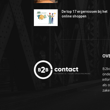
De top 17 ergernissen bij het
online shoppen
OV
B2bc
onde
info
als 
zake