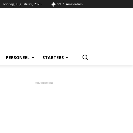
C
zondag, augustus 9, 2026
6.9
Amsterdam
PERSONEEL
STARTERS
- Advertisment -