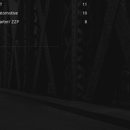
CT
11
utomotive
10
arter/ ZZP
8