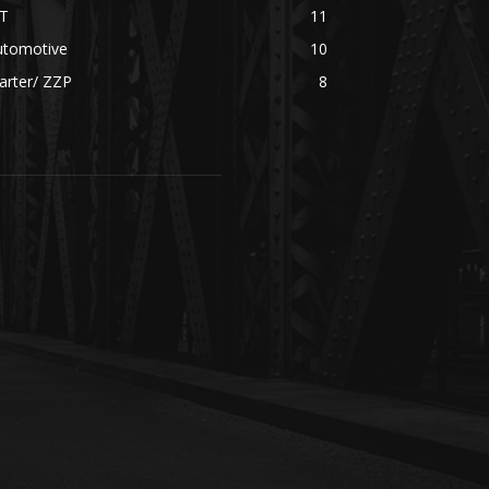
CT
11
utomotive
10
arter/ ZZP
8