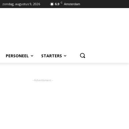
C
zondag, augustus 9, 2026
6.9
Amsterdam
PERSONEEL
STARTERS
- Advertisment -