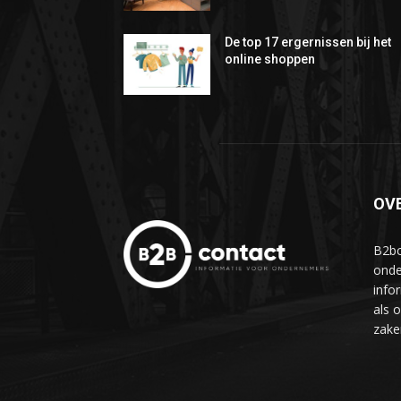
De top 17 ergernissen bij het
online shoppen
OV
B2bc
onde
info
als 
zake