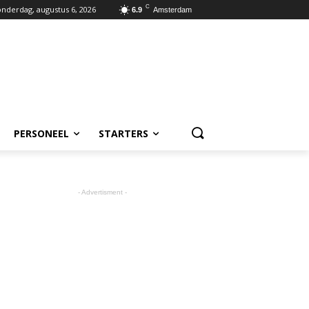
C
nderdag, augustus 6, 2026
6.9
Amsterdam
PERSONEEL
STARTERS
- Advertisment -