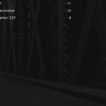
CT
11
utomotive
10
arter/ ZZP
8