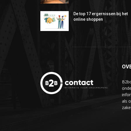
De top 17 ergernissen bij het
online shoppen
OV
B2bc
onde
info
als 
zake