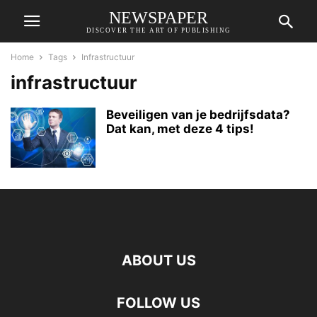
NEWSPAPER
DISCOVER THE ART OF PUBLISHING
Home
Tags
Infrastructuur
infrastructuur
Beveiligen van je bedrijfsdata?
Dat kan, met deze 4 tips!
ABOUT US
FOLLOW US