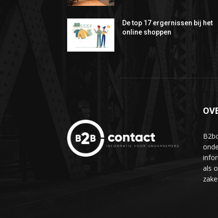
De top 17 ergernissen bij het
online shoppen
OV
B2bc
onde
info
als 
zake