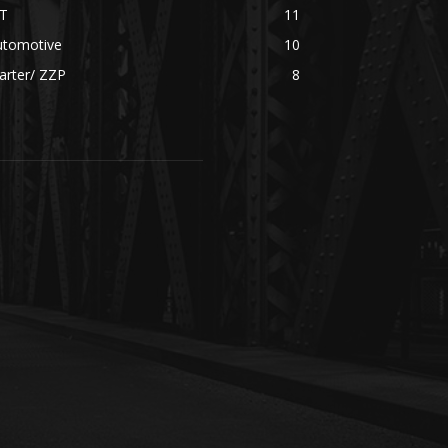
CT
11
utomotive
10
arter/ ZZP
8