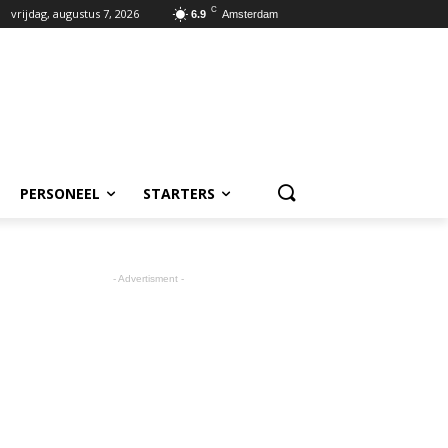
C
vrijdag, augustus 7, 2026
6.9
Amsterdam
PERSONEEL
STARTERS
- Advertisment -