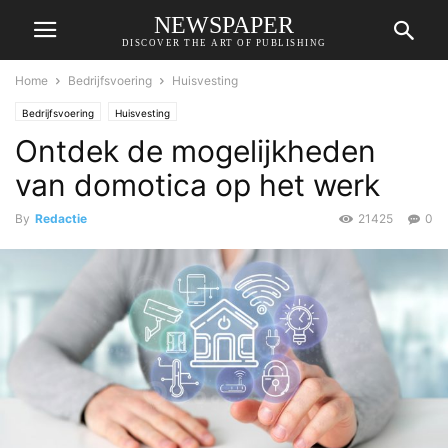
NEWSPAPER
DISCOVER THE ART OF PUBLISHING
Home
Bedrijfsvoering
Huisvesting
Bedrijfsvoering
Huisvesting
Ontdek de mogelijkheden
van domotica op het werk
By
Redactie
21425
0