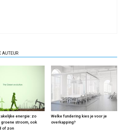
E AUTEUR
kelijke energie: zo
Welke fundering kies je voor je
ijd groene stroom, ook
overkapping?
d of zon