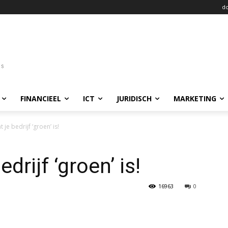
do
FINANCIEEL
ICT
JURIDISCH
MARKETING
 je bedrijf ‘groen’ is!
drijf ‘groen’ is!
16963
0