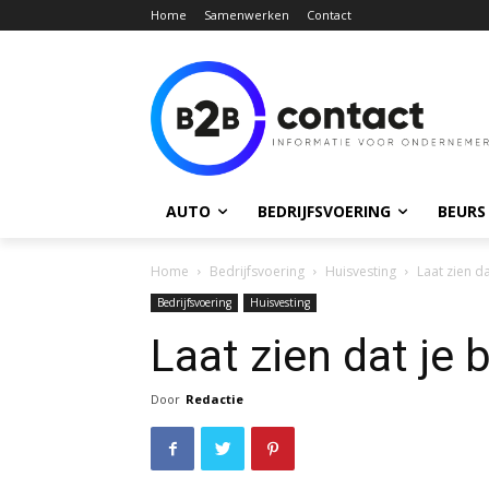
Home
Samenwerken
Contact
AUTO
BEDRIJFSVOERING
BEURS
Home
Bedrijfsvoering
Huisvesting
Laat zien dat
Bedrijfsvoering
Huisvesting
Laat zien dat je be
Door
Redactie