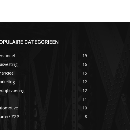
OPULAIRE CATEGORIEEN
ersoneel
19
isvesting
16
nancieel
15
arketing
12
drijfsvoering
12
CT
11
utomotive
10
arter/ ZZP
8