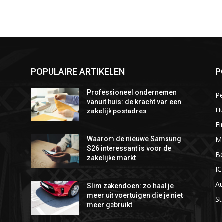
POPULAIRE ARTIKELEN
P
Professioneel ondernemen
P
vanuit huis: de kracht van een
Hu
zakelijk postadres
Fi
M
Waarom de nieuwe Samsung
S26 interessant is voor de
Be
zakelijke markt
I
A
Slim zakendoen: zo haal je
meer uit voertuigen die je niet
St
meer gebruikt