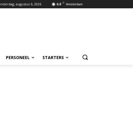
C
nderdag, augustus 6, 2026
6.9
Amsterdam
PERSONEEL
STARTERS