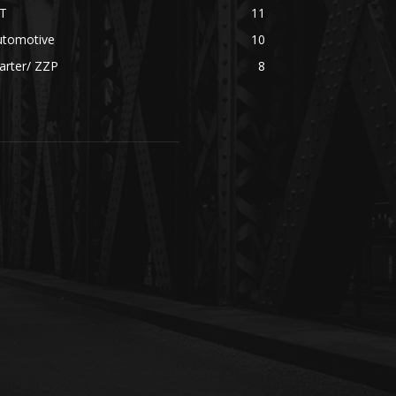
CT
11
utomotive
10
arter/ ZZP
8