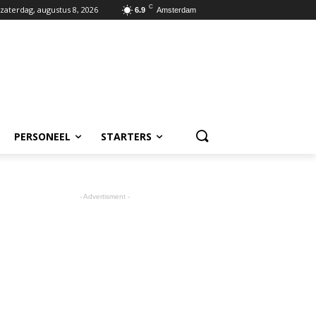
C
zaterdag, augustus 8, 2026
6.9
Amsterdam
PERSONEEL
STARTERS
- Advertisment -