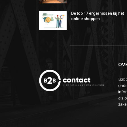
De top 17 ergernissen bij het
online shoppen
OV
B2bc
onde
info
als 
zake