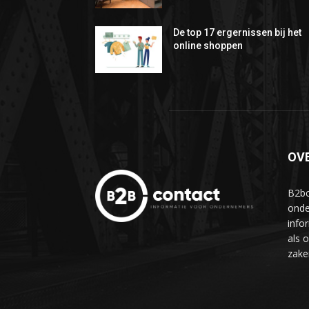
De top 17 ergernissen bij het
online shoppen
OV
B2bc
onde
info
als 
zake