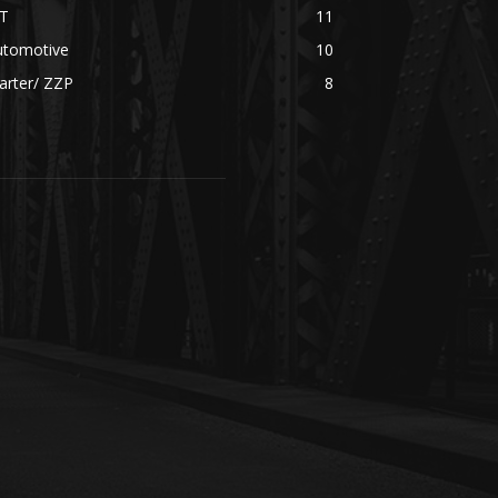
CT
11
utomotive
10
arter/ ZZP
8