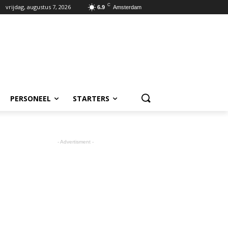
C
vrijdag, augustus 7, 2026
6.9
Amsterdam
PERSONEEL
STARTERS
- Advertisment -