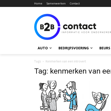
Home
Samenwerken
Contact
AUTO
BEDRIJFSVOERING
BEURS
Tags
Kenmerken van een introvert
Tag:
kenmerken van een