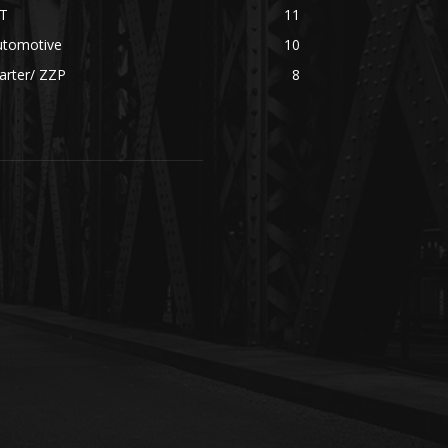
CT
11
utomotive
10
arter/ ZZP
8