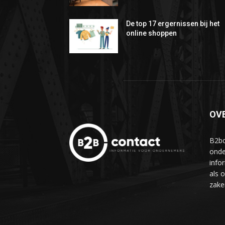
De top 17 ergernissen bij het
online shoppen
OV
B2bc
onde
info
als 
zake