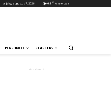
C
vrijdag, augustus 7, 2026
6.9
Amsterdam
PERSONEEL
STARTERS
- Advertisment -