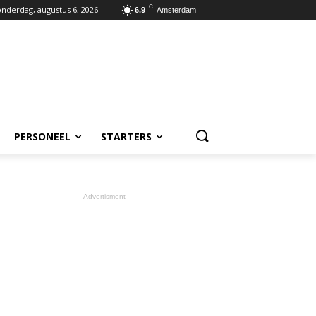
C
nderdag, augustus 6, 2026
6.9
Amsterdam
PERSONEEL
STARTERS
- Advertisment -