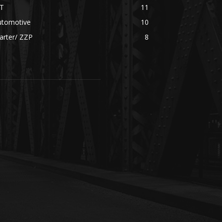
CT
11
utomotive
10
arter/ ZZP
8