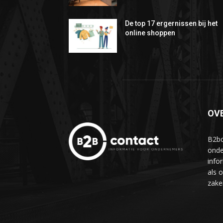
De top 17 ergernissen bij het
online shoppen
OV
B2bc
onde
info
als 
zake