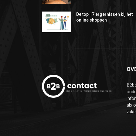
De top 17 ergernissen bij het
online shoppen
OV
B2bc
onde
info
als 
zake