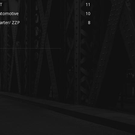
CT
11
utomotive
10
arter/ ZZP
8