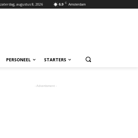
C
zaterdag, augustus 8, 2026
6.9
Amsterdam
PERSONEEL
STARTERS
- Advertisment -