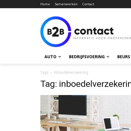
Home
Samenwerken
Contact
AUTO
BEDRIJFSVOERING
BEURS
Tags
Inboedelverzekering
Tag:
inboedelverzekeri